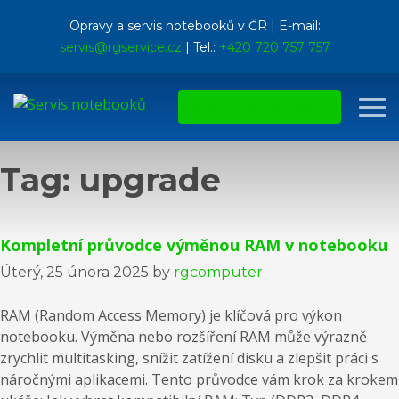
Opravy a servis notebooků v ČR | E-mail:
servis@rgservice.cz
| Tel.:
+420 720 757 757
OBJEDNAT OPRAVU
Tag: upgrade
Kompletní průvodce výměnou RAM v notebooku
Úterý, 25 února 2025
by
rgcomputer
RAM (Random Access Memory) je klíčová pro výkon
notebooku. Výměna nebo rozšíření RAM může výrazně
zrychlit multitasking, snížit zatížení disku a zlepšit práci s
náročnými aplikacemi. Tento průvodce vám krok za krokem