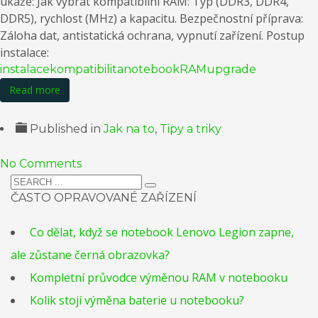
ukáže: Jak vybrat kompatibilní RAM: Typ (DDR3, DDR4,
DDR5), rychlost (MHz) a kapacitu. Bezpečnostní příprava:
Záloha dat, antistatická ochrana, vypnutí zařízení. Postup
instalace:
instalace
kompatibilita
notebook
RAM
upgrade
Read more
Published in
Jak na to
,
Tipy a triky
No Comments
ČASTO OPRAVOVANÉ ZAŘÍZENÍ
Co dělat, když se notebook Lenovo Legion zapne,
ale zůstane černá obrazovka?
Kompletní průvodce výměnou RAM v notebooku
Kolik stojí výměna baterie u notebooku?