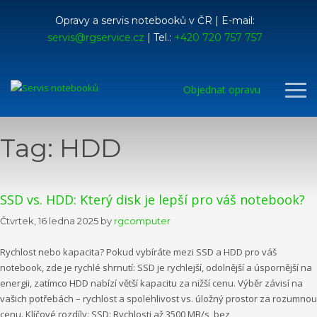
Opravy a servis notebooků v ČR | E-mail:
servis@rgservice.cz
| Tel.:
+420 720 757 757
Objednat opravu
Tag: HDD
SSD vs. HDD: Který disk je lepší pro váš notebook?
Čtvrtek, 16 ledna 2025
by
rgcomputer
Rychlost nebo kapacita? Pokud vybíráte mezi SSD a HDD pro váš
notebook, zde je rychlé shrnutí: SSD je rychlejší, odolnější a úspornější na
energii, zatímco HDD nabízí větší kapacitu za nižší cenu. Výběr závisí na
vašich potřebách – rychlost a spolehlivost vs. úložný prostor za rozumnou
cenu. Klíčové rozdíly: SSD: Rychlosti až 3500 MB/s, bez