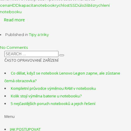
cena
HDD
kapacita
notebook
rychlost
SSD
úložiště
zrychlení
notebooku
Read more
Published in
Tipy a triky
No Comments
ČASTO OPRAVOVANÉ ZAŘÍZENÍ
Co dělat, když se notebook Lenovo Legion zapne, ale zůstane
černá obrazovka?
Kompletní průvodce výměnou RAM v notebooku
Kolik stojí výměna baterie u notebooku?
5 nejčastějších poruch notebooků a jejich řešení
Menu
JAK POSTUPOVAT