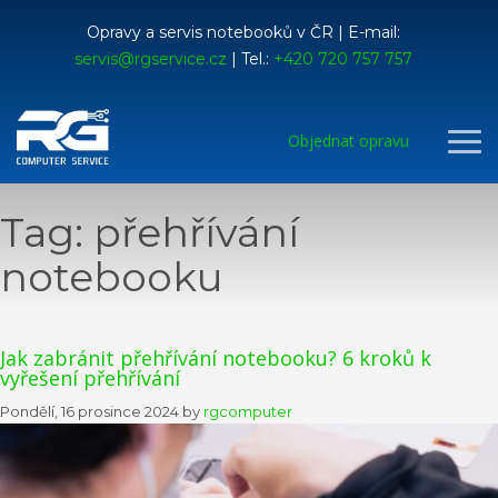
Opravy a servis notebooků v ČR | E-mail:
servis@rgservice.cz
| Tel.:
+420 720 757 757
Objednat opravu
Tag: přehřívání
notebooku
Jak zabránit přehřívání notebooku? 6 kroků k
vyřešení přehřívání
Pondělí, 16 prosince 2024
by
rgcomputer