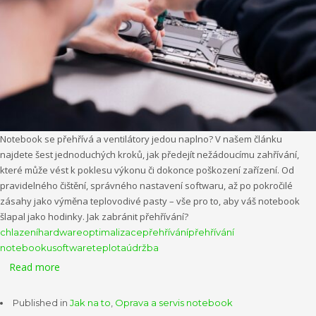
Notebook se přehřívá a ventilátory jedou naplno? V našem článku
najdete šest jednoduchých kroků, jak předejít nežádoucímu zahřívání,
které může vést k poklesu výkonu či dokonce poškození zařízení. Od
pravidelného čištění, správného nastavení softwaru, až po pokročilé
zásahy jako výměna teplovodivé pasty – vše pro to, aby váš notebook
šlapal jako hodinky. Jak zabránit přehřívání?
chlazení
hardware
optimalizace
přehřívání
přehřívání
notebooku
software
teplota
údržba
Read more
Published in
Jak na to
,
Oprava a servis notebook