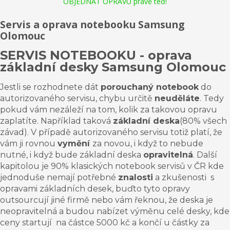
OBJEDNAT OPRAVU právě teď!
Servis a oprava notebooku Samsung
Olomouc
SERVIS NOTEBOOKU - oprava
základní desky
Samsung
Olomouc
Jestli se rozhodnete dát
porouchaný notebook
do
autorizovaného servisu, chybu určitě
neuděláte
. Tedy
pokud vám nezáleží na tom, kolik za takovou opravu
zaplatíte
. Například taková
základní deska
(80% všech
závad). V případě autorizovaného servisu totiž platí, že
vám ji rovnou
vymění
za novou, i když to nebude
nutné, i když bude
základní deska
opravitelná
. Další
kapitolou je 90% klasických notebook servisů v ČR kde
jednoduše nemají potřebné
znalosti
a
zkušenosti s
opravami základních desek, buďto tyto opravy
outsourcují jiné firmě nebo vám řeknou
,
že deska je
neopravitelná a budou nabízet výměnu celé desky, kde
ceny startují na částce 5000 kč a končí u částky za