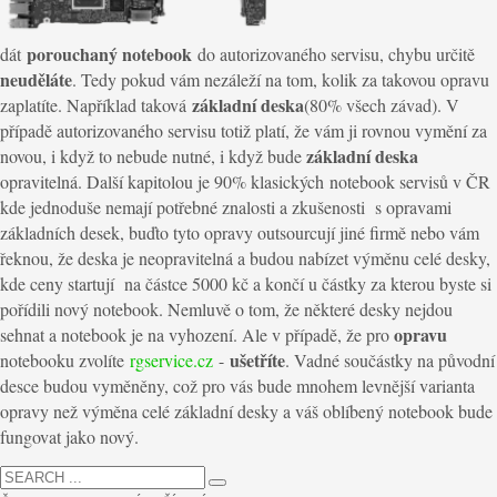
porouchaný notebook
dát
do autorizovaného servisu, chybu určitě
neuděláte
. Tedy pokud vám nezáleží na tom, kolik za takovou opravu
základní deska
zaplatíte. Například taková
(80% všech závad). V
případě autorizovaného servisu totiž platí, že vám ji rovnou vymění za
základní deska
novou, i když to nebude nutné, i když bude
opravitelná. Další kapitolou je 90% klasických notebook servisů v ČR
kde jednoduše nemají potřebné znalosti
a
zkušenosti s opravami
základních desek, buďto tyto opravy outsourcují jiné firmě nebo vám
řeknou
,
že deska je neopravitelná a budou nabízet výměnu celé desky,
kde ceny startují na částce 5000 kč a končí u částky za kterou byste si
pořídili nový notebook. Nemluvě o tom, že některé desky nejdou
opravu
sehnat
a notebook je na vyhození. Ale v případě, že pro
ušetříte
notebooku zvolíte
rgservice.cz
-
. Vadné součástky na původní
desce budou vyměněny, což pro vás bude mnohem levnější varianta
opravy než výměna celé základní desky
a váš oblíbený notebook bude
fungovat jako nový.