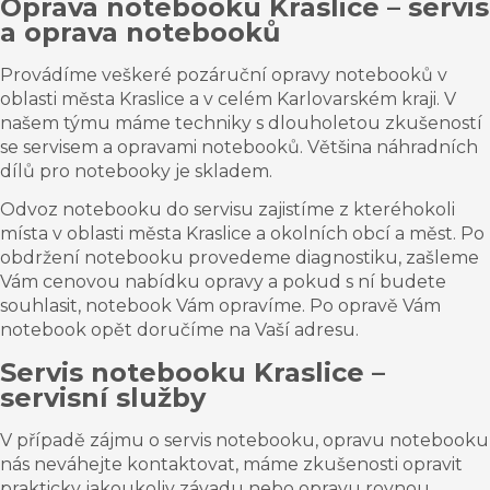
Oprava notebooku Kraslice – servis
a oprava notebooků
Provádíme veškeré pozáruční opravy notebooků v
oblasti města Kraslice a v celém Karlovarském kraji. V
našem týmu máme techniky s dlouholetou zkušeností
se servisem a opravami notebooků. Většina náhradních
dílů pro notebooky je skladem.
Odvoz notebooku do servisu zajistíme z kteréhokoli
místa v oblasti města Kraslice a okolních obcí a měst. Po
obdržení notebooku provedeme diagnostiku, zašleme
Vám cenovou nabídku opravy a pokud s ní budete
souhlasit, notebook Vám opravíme. Po opravě Vám
notebook opět doručíme na Vaší adresu.
Servis notebooku Kraslice –
servisní služby
V případě zájmu o servis notebooku, opravu notebooku
nás neváhejte kontaktovat, máme zkušenosti opravit
prakticky jakoukoliv závadu nebo opravu rovnou