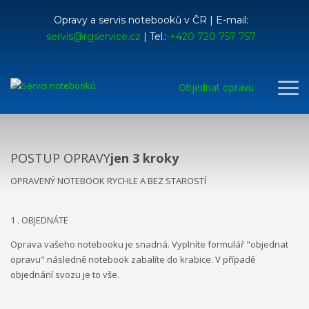
Opravy a servis notebooků v ČR | E-mail:
servis@rgservice.cz
| Tel.:
+420 720 757 757
Objednat opravu
POSTUP OPRAVY
jen 3 kroky
OPRAVENÝ NOTEBOOK RYCHLE A BEZ STAROSTÍ
1 . OBJEDNÁTE
Oprava vašeho notebooku je snadná. Vyplníte formulář "objednat
opravu" následně notebook zabalíte do krabice. V případě
objednání svozu je to vše.