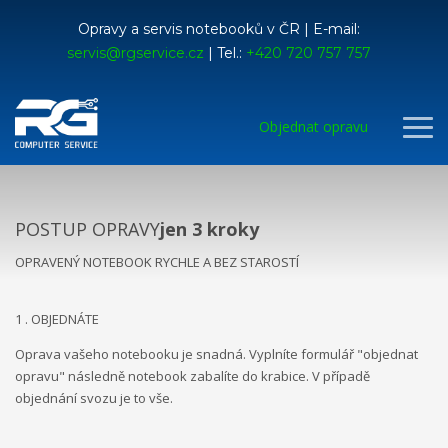
Opravy a servis notebooků v ČR | E-mail:
servis@rgservice.cz
| Tel.:
+420 720 757 757
Objednat opravu
POSTUP OPRAVY
jen 3 kroky
OPRAVENÝ NOTEBOOK RYCHLE A BEZ STAROSTÍ
1 . OBJEDNÁTE
Oprava vašeho notebooku je snadná. Vyplníte formulář "objednat
opravu" následně notebook zabalíte do krabice. V případě
objednání svozu je to vše.