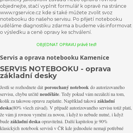
objednejte, stačí vyplnit formulář k opravě na stránce
www.rgservice.cz kde si také můžete zvolit svoz
notebooku do našeho servisu. Po přijetí notebooku
uděláme diagnostiku zdarma a budeme vás informovat
o výsledku a ceně opravy ke schválení.
OBJEDNAT OPRAVU právě teď!
Servis a oprava notebooku Kamenice
SERVIS NOTEBOOKU - oprava
základní desky
porouchaný notebook
Jestli se rozhodnete dát
do autorizovaného
neuděláte
servisu, chybu určitě
. Tedy pokud vám nezáleží na tom,
základní
kolik za takovou opravu zaplatíte. Například taková
deska
(80% všech závad). V případě autorizovaného servisu totiž platí,
že vám ji rovnou vymění za novou, i když to nebude nutné, i když
základní deska
bude
opravitelná. Další kapitolou je 90%
klasických notebook servisů v ČR kde jednoduše nemají potřebné