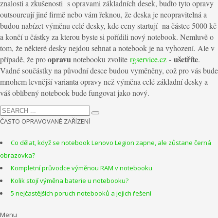
znalosti
a
zkušenosti s opravami základních desek, buďto tyto opravy
outsourcují jiné firmě nebo vám řeknou
,
že deska je neopravitelná a
budou nabízet výměnu celé desky, kde ceny startují na částce 5000 kč
a končí u částky za kterou byste si pořídili nový notebook. Nemluvě o
tom, že některé desky nejdou
sehnat
a notebook je na vyhození. Ale v
opravu
ušetříte
případě, že pro
notebooku zvolíte
rgservice.cz
-
.
Vadné součástky na původní desce budou vyměněny, což pro vás bude
mnohem levnější varianta opravy než výměna celé základní desky
a
váš oblíbený notebook bude fungovat jako nový.
ČASTO OPRAVOVANÉ ZAŘÍZENÍ
Co dělat, když se notebook Lenovo Legion zapne, ale zůstane černá
obrazovka?
Kompletní průvodce výměnou RAM v notebooku
Kolik stojí výměna baterie u notebooku?
5 nejčastějších poruch notebooků a jejich řešení
Menu