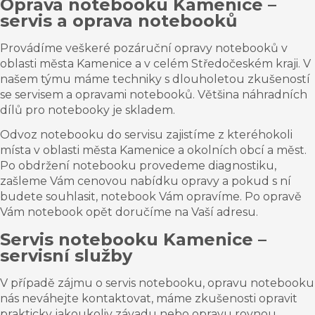
Oprava notebooku
Kamenice –
servis a oprava notebooků
Provádíme veškeré pozáruční opravy notebooků v
oblasti města
Kamenice a
v celém
Středočeském kraji. V
našem týmu máme techniky s dlouholetou zkušeností
se servisem a opravami notebooků. Většina náhradních
dílů pro notebooky je skladem.
Odvoz notebooku do servisu zajistíme z kteréhokoli
místa v oblasti města
Kamenice a
okolních obcí a měst.
Po obdržení notebooku provedeme diagnostiku,
zašleme Vám cenovou nabídku opravy a pokud s ní
budete
souhlasit,
notebook Vám opravíme. Po opravě
Vám notebook opět doručíme na Vaší adresu.
Servis
notebooku Kamenice –
servisní služby
V případě zájmu o servis notebooku, opravu notebooku
nás neváhejte kontaktovat, máme zkušenosti opravit
prakticky jakoukoliv závadu nebo opravu rovnou