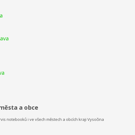
va
lava
va
 města a obce
is notebooků i ve všech městech a obcích kraji Vysočina