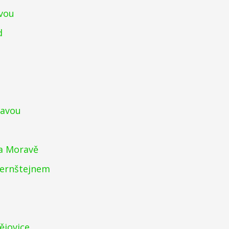
avou
d
zavou
a Moravě
Pernštejnem
ějovice