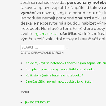
Jestli se rozhodnete dát
porouchaný noteb
takovou opravu
zaplatíte
. Například taková
vymění
za novou, i když to nebude nutné, i
jednoduše nemají potřebné
znalosti
a
zkuše
deska je neopravitelná a budou nabízet výměn
notebook. Nemluvě o tom, že některé desk
zvolíte
rgservice.cz
-
ušetříte
. Vadné součás
výměna celé základní desky
a hlavně váš ob
ČASTO OPRAVOVANÉ ZAŘÍZENÍ
Co dělat, když se notebook Lenovo Legion zapne, ale 
Kompletní průvodce výměnou RAM v notebooku
Kolik stojí výměna baterie u notebooku?
5 nejčastějších poruch notebooků a jejich řešení
Menu
JAK POSTUPOVAT