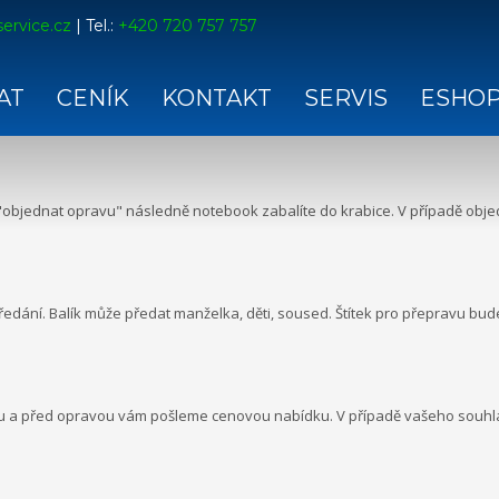
ervice.cz
| Tel.:
+420 720 757 757
AT
CENÍK
KONTAKT
SERVIS
ESHO
objednat opravu" následně notebook zabalíte do krabice. V případě objed
edání. Balík může předat manželka, děti, soused. Štítek pro přepravu bud
ku a před opravou vám pošleme cenovou nabídku. V případě vašeho souh