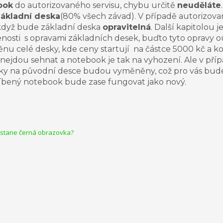
ook
do autorizovaného servisu, chybu určitě
neuděláte
základní deska
(80% všech závad). V případě autorizované
 když bude
základní deska
opravitelná
. Další kapitolou 
nosti s opravami základních desek, buďto tyto opravy o
u celé desky, kde ceny startují na částce 5000 kč a konč
y nejdou
sehnat
a notebook je tak na vyhození. Ale v pří
tky na původní desce budou vyměněny, což pro vás bud
líbený notebook bude zase fungovat jako nový.
zůstane černá obrazovka?