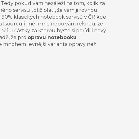
. Tedy pokud vám nezáleží na tom, kolik za
ho servisu totiž platí, že vám ji rovnou
je 90% klasických notebook servisů v ČR kde
utsourcují jiné firmě nebo vám řeknou
,
že
í u částky za kterou byste si pořídili nový
padě, že pro
opravu
notebooku
e mnohem levnější varianta opravy než