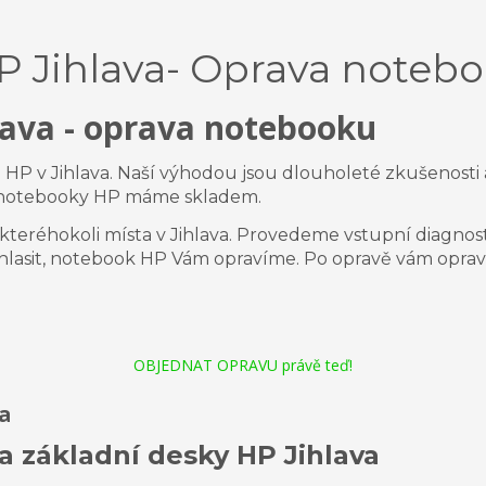
P Jihlava- Oprava notebo
lava
-
oprava notebooku
ů HP v
Jihlava.
Naší výhodou jsou dlouholeté zkušenosti a 
o notebooky HP máme skladem.
kteréhokoli místa v
Jihlava.
Provedeme vstupní diagnos
uhlasit, notebook HP Vám opravíme. Po opravě vám opra
OBJEDNAT OPRAVU právě teď!
a
a základní desky
HP
Jihlava