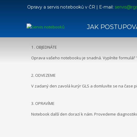
Opravy a servis notebooků v ČR | E-mail:
servis@rgs
POSTUP OPRAVY
jen 3 kroky
JAK POSTUPOV
OPRAVENÝ NOTEBOOK RYCHLE A BEZ STAROSTÍ
1 . OBJEDNÁTE
Oprava vašeho notebooku je snadná. Vyplníte formulář "
2. ODVEZEME
V zadaný den zavolá kurýr GLS a domluvíte se na čase př
3. OPRAVÍME
Notebook další den dorazí k nám. Provedeme diagnosti