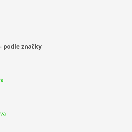
- podle značky
va
ava