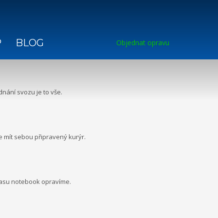
P
BLOG
Objednat opravu
nání svozu je to vše.
e mít sebou připravený kurýr.
lasu notebook opravíme.