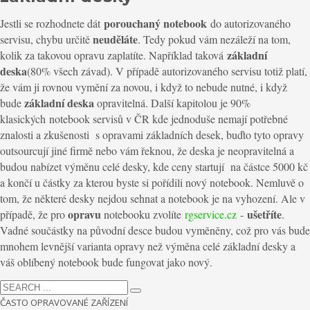
porouchaný notebook
Jestli se rozhodnete dát
do autorizovaného
neuděláte
servisu, chybu určitě
. Tedy pokud vám nezáleží na tom,
základní
kolik za takovou opravu zaplatíte. Například taková
deska
(80% všech závad). V případě autorizovaného servisu totiž platí,
že vám ji rovnou vymění za novou, i když to nebude nutné, i když
základní deska
bude
opravitelná. Další kapitolou je 90%
klasických notebook servisů v ČR kde jednoduše nemají potřebné
znalosti
a
zkušenosti s opravami základních desek, buďto tyto opravy
outsourcují jiné firmě nebo vám řeknou
,
že deska je neopravitelná a
budou nabízet výměnu celé desky, kde ceny startují na částce 5000 kč
a končí u částky za kterou byste si pořídili nový notebook. Nemluvě o
tom, že některé desky nejdou
sehnat
a notebook je na vyhození. Ale v
opravu
ušetříte
případě, že pro
notebooku zvolíte
rgservice.cz
-
.
Vadné součástky na původní desce budou vyměněny, což pro vás bude
mnohem levnější varianta opravy než výměna celé základní desky
a
váš oblíbený notebook bude fungovat jako nový.
ČASTO OPRAVOVANÉ ZAŘÍZENÍ