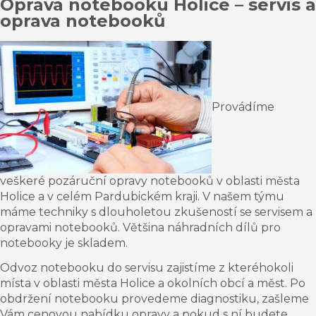
Oprava notebooku Holice – servis a
oprava notebooků
Provádíme
veškeré pozáruční opravy notebooků v oblasti města
Holice a v celém Pardubickém kraji. V našem týmu
máme techniky s dlouholetou zkušeností se servisem a
opravami notebooků. Většina náhradních dílů pro
notebooky je skladem.
Odvoz notebooku do servisu zajistíme z kteréhokoli
místa v oblasti města Holice a okolních obcí a měst. Po
obdržení notebooku provedeme diagnostiku, zašleme
Vám cenovou nabídku opravy a pokud s ní budete