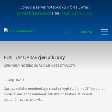
Opravy a servis notebooků v ČR | E-mail:
servis@rgservice.cz
| Tel.:
+420 720 757 757
Objednat opravu
POSTUP OPRAVY
jen 3 kroky
OPRAVENÝ NOTEBOOK RYCHLE A BEZ STAROSTÍ
1 . OBJEDNÁTE
Oprava vašeho notebooku je snadná. Vyplníte formulář "objednat
opravu" následně notebook zabalíte do krabice. V případě
objednání svozu je to vše.