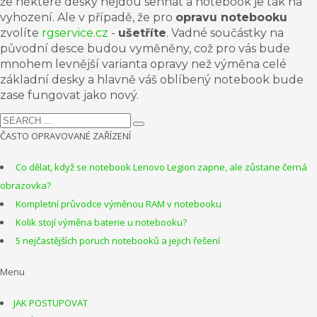
že některé desky nejdou
sehnat
a notebook je tak na
vyhození. Ale v případě, že pro
opravu
notebooku
zvolíte
rgservice.cz
-
ušetříte
. Vadné součástky na
původní desce budou vyměněny, což pro vás bude
mnohem levnější varianta opravy než výměna celé
základní desky
a hlavně váš oblíbený notebook bude
zase fungovat jako nový.
ČASTO OPRAVOVANÉ ZAŘÍZENÍ
Co dělat, když se notebook Lenovo Legion zapne, ale zůstane černá
obrazovka?
Kompletní průvodce výměnou RAM v notebooku
Kolik stojí výměna baterie u notebooku?
5 nejčastějších poruch notebooků a jejich řešení
Menu
JAK POSTUPOVAT