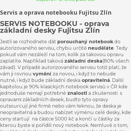
Servis a oprava notebooku Fujitsu Zlín
SERVIS NOTEBOOKU - oprava
základní desky
Fujitsu
Zlín
Jestli se rozhodnete dát
porouchaný notebook
do
autorizovaného servisu, chybu určitě
neuděláte
. Tedy
pokud vám nezáleží na tom, kolik za takovou opravu
zaplatíte
. Například taková
základní deska
(80% všech
závad). V případě autorizovaného servisu totiž platí, že
vám ji rovnou
vymění
za novou, i když to nebude
nutné, i když bude
základní deska
opravitelná
. Další
kapitolou je 90% klasických notebook servisů v ČR kde
jednoduše nemají potřebné
znalosti
a
zkušenosti s
opravami základních desek, buďto tyto opravy
outsourcují jiné firmě nebo vám řeknou
,
že deska je
neopravitelná a budou nabízet výměnu celé desky, kde
ceny startují na částce 5000 kč a končí u částky za
kterou byste si pořídili nový notebook. Nemluvě o tom,