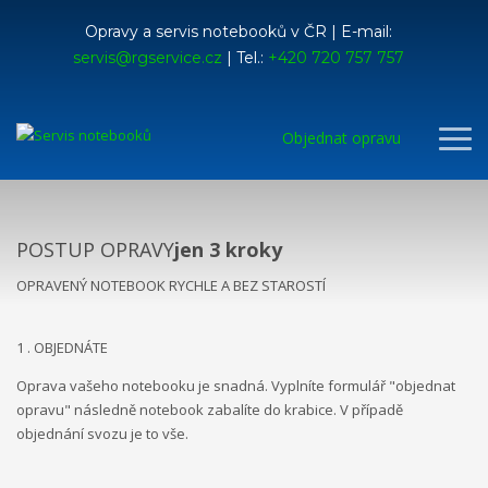
Opravy a servis notebooků v ČR | E-mail:
servis@rgservice.cz
| Tel.:
+420 720 757 757
Objednat opravu
POSTUP OPRAVY
jen 3 kroky
OPRAVENÝ NOTEBOOK RYCHLE A BEZ STAROSTÍ
1 . OBJEDNÁTE
Oprava vašeho notebooku je snadná. Vyplníte formulář "objednat
opravu" následně notebook zabalíte do krabice. V případě
objednání svozu je to vše.