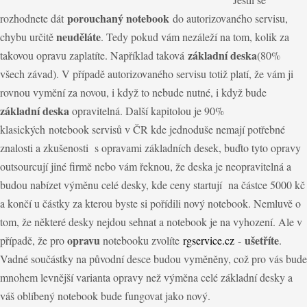
porouchaný notebook
rozhodnete dát
do autorizovaného servisu,
neuděláte
chybu určitě
. Tedy pokud vám nezáleží na tom, kolik za
základní deska
takovou opravu zaplatíte. Například taková
(80%
všech závad). V případě autorizovaného servisu totiž platí, že vám ji
rovnou vymění za novou, i když to nebude nutné, i když bude
základní deska
opravitelná. Další kapitolou je 90%
klasických notebook servisů v ČR kde jednoduše nemají potřebné
znalosti
a
zkušenosti s opravami základních desek, buďto tyto opravy
outsourcují jiné firmě nebo vám řeknou
,
že deska je neopravitelná a
budou nabízet výměnu celé desky, kde ceny startují na částce 5000 kč
a končí u částky za kterou byste si pořídili nový notebook. Nemluvě o
tom, že některé desky nejdou
sehnat
a notebook je na vyhození. Ale v
opravu
ušetříte
případě, že pro
notebooku zvolíte
rgservice.cz
-
.
Vadné součástky na původní desce budou vyměněny, což pro vás bude
mnohem levnější varianta opravy než výměna celé základní desky
a
váš oblíbený notebook bude fungovat jako nový.