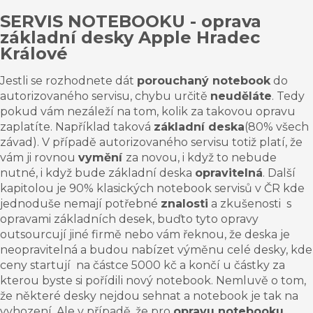
SERVIS NOTEBOOKU - oprava
základní desky
Apple Hradec
Králové
Jestli se rozhodnete dát
porouchaný notebook
do
autorizovaného servisu, chybu určitě
neuděláte
. Tedy
pokud vám nezáleží na tom, kolik za takovou opravu
zaplatíte
. Například taková
základní deska
(80% všech
závad). V případě autorizovaného servisu totiž platí, že
vám ji rovnou
vymění
za novou, i když to nebude
nutné, i když bude
základní deska
opravitelná
. Další
kapitolou je 90% klasických notebook servisů v ČR kde
jednoduše nemají potřebné
znalosti
a
zkušenosti s
opravami základních desek, buďto tyto opravy
outsourcují jiné firmě nebo vám řeknou
,
že deska je
neopravitelná a budou nabízet výměnu celé desky, kde
ceny startují na částce 5000 kč a končí u částky za
kterou byste si pořídili nový notebook. Nemluvě o tom,
že některé desky nejdou
sehnat
a notebook je tak na
vyhození. Ale v případě, že pro
opravu
notebooku