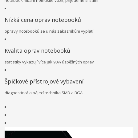
notebook nikam nemusíte vozit, přijedeme si sami
Nízká cena oprav notebooků
opravy notebooků se u nás zákazníkům vyplatí
Kvalita oprav notebooků
statistiky vykazují více jak 90% úspěšných oprav
Špičkové přístrojové vybavení
diagnostická a pájecí technika SMD a BGA