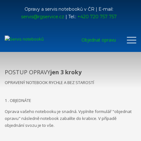
Opravy a servis notebooků v ČR | E-mail:
servis@rgservice.cz
| Tel.:
+420 720 757 757
Objednat opravu
POSTUP OPRAVY
jen 3 kroky
OPRAVENÝ NOTEBOOK RYCHLE A BEZ STAROSTÍ
1 . OBJEDNÁTE
Oprava vašeho notebooku je snadná. Vyplníte formulář "objednat
opravu" následně notebook zabalíte do krabice. V případě
objednání svozu je to vše.