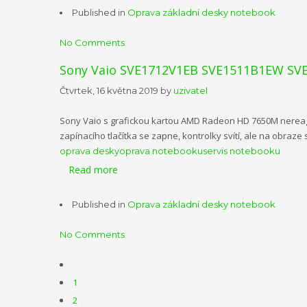
Published in
Oprava základní desky notebook
No Comments
Sony Vaio SVE1712V1EB SVE1511B1EW SV
Čtvrtek, 16 května 2019
by
uzivatel
Sony Vaio s grafickou kartou AMD Radeon HD 7650M nereagu
zapínacího tlačítka se zapne, kontrolky svítí, ale na obraz
oprava desky
oprava notebooku
servis notebooku
Read more
Published in
Oprava základní desky notebook
No Comments
1
2