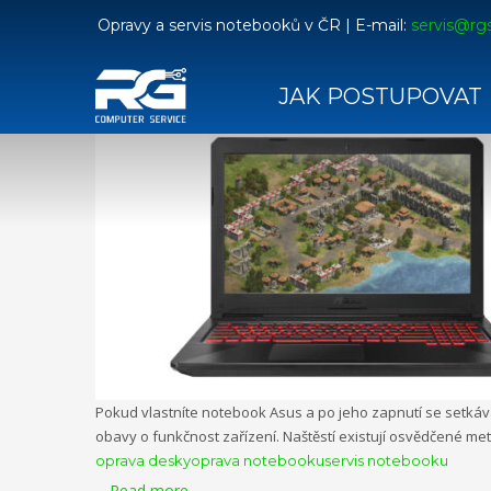
Opravy a servis notebooků v ČR | E-mail:
servis@rgs
Notebook Asus nejde zapnout? Černá obr
JAK POSTUPOVAT
Neděle, 08 října 2023
by
rgcomputer
Pokud vlastníte notebook Asus a po jeho zapnutí se setkává
obavy o funkčnost zařízení. Naštěstí existují osvědčené me
oprava desky
oprava notebooku
servis notebooku
Read more