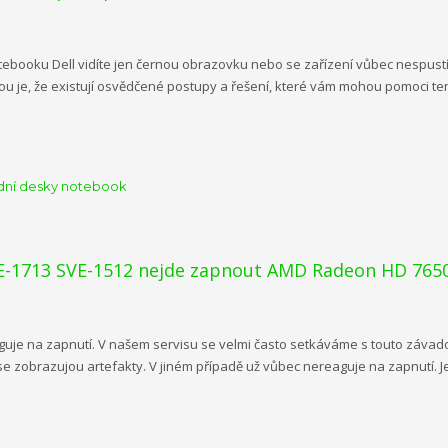
ooku Dell vidíte jen černou obrazovku nebo se zařízení vůbec nespustí, n
 je, že existují osvědčené postupy a řešení, které vám mohou pomoci ten
dní desky notebook
-1713 SVE-1512 nejde zapnout AMD Radeon HD 76
je na zapnutí. V našem servisu se velmi často setkáváme s touto závadou
e se zobrazujou artefakty. V jiném případě už vůbec nereaguje na zapnutí.