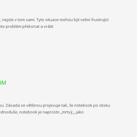
ejste v tom sami. Tyto situace mohou být velmi frustrující
to problém překonat a vrátit
50M
. Závada se většinou projevuje tak, že notebook po stisku
 Jednoduše, notebook je naprosto „mrtvý„, jako