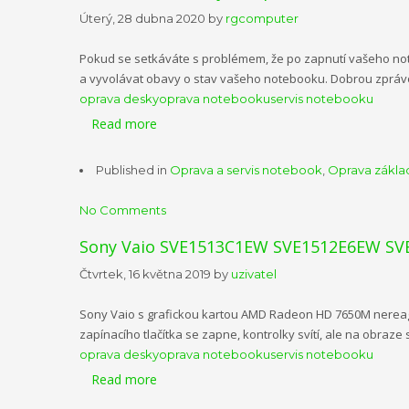
Úterý, 28 dubna 2020
by
rgcomputer
Pokud se setkáváte s problémem, že po zapnutí vašeho noteb
a vyvolávat obavy o stav vašeho notebooku. Dobrou zprávou
oprava desky
oprava notebooku
servis notebooku
Read more
Published in
Oprava a servis notebook
,
Oprava zákla
No Comments
Sony Vaio SVE1513C1EW SVE1512E6EW SVE
Čtvrtek, 16 května 2019
by
uzivatel
Sony Vaio s grafickou kartou AMD Radeon HD 7650M nereagu
zapínacího tlačítka se zapne, kontrolky svítí, ale na obraz
oprava desky
oprava notebooku
servis notebooku
Read more