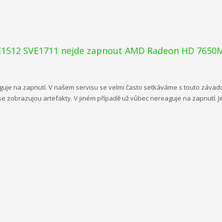
E1512 SVE1711 nejde zapnout AMD Radeon HD 7650
je na zapnutí. V našem servisu se velmi často setkáváme s touto závadou
e se zobrazujou artefakty. V jiném případě už vůbec nereaguje na zapnutí.