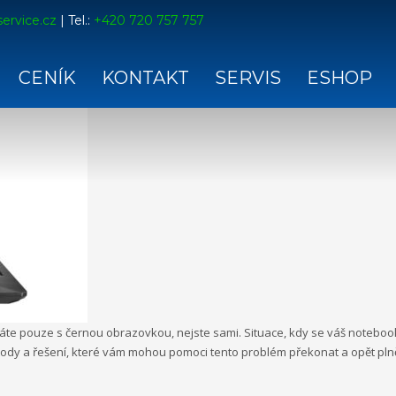
ervice.cz
| Tel.:
+420 720 757 757
azovka po zapnutí
CENÍK
KONTAKT
SERVIS
ESHOP
te pouze s černou obrazovkou, nejste sami. Situace, kdy se váš notebook 
tody a řešení, které vám mohou pomoci tento problém překonat a opět plně 