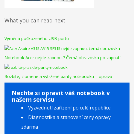
What you can read next
Vyměna poškozeného USB portu
Notebook Acer nejde zapnout? Černá obrazovka po zapnutí
Rozbité, zlomené a vytržené panty notebooku – oprava
Nechte si opravit váš notebook v
našem servisu
Vyzvednutí zařízení po celé republice
Diagnostika a stanovení ceny opravy
zdarma