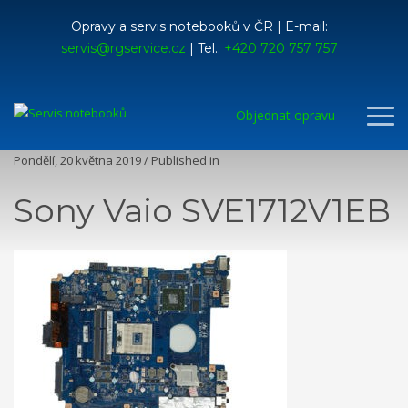
Opravy a servis notebooků v ČR | E-mail:
servis@rgservice.cz
| Tel.:
+420 720 757 757
Objednat opravu
Pondělí, 20 května 2019
/
Published in
Sony Vaio SVE1712V1EB