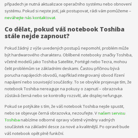
případech je nutná aktualizace operačního systému nebo obnovení
systému. Pokud si nejste jistí, jak postupovat, rádi vám pomůžeme –
neváhejte nás kontaktovat
.
Co dělat, pokud váš notebook Toshiba
stále nejde zapnout?
Pokud žádný z výše uvedených postupů nepomohl, problém může
být hardwarového charakteru. Oblíbené notebooky značky Toshiba,
včetně modelů jako Toshiba Satellite, Portégé nebo Tecra, mohou
čelit problémům se základními deskami. Častou příčinou bývá
porucha napájecích obvodů, například integrovaný obvod řízení
napájení nebo související součástky. To se obvykle projevuje tím, že
notebook Toshiba nereaguje na pokusy o zapnutí – obrazovka
zůstává černá nebo se kontrolky rozsvítí, ale displej nefunguje.
Pokud se potýkáte s tím, že váš notebook Toshiba nejde spustit,
nebo se objevuje černá obrazovka, nezoufejte. V
našem servisu
Toshiba
nabízíme odborné opravy včetně výměny vadných
součástek na základní desce za nové a kvalitnější. Po opravě bude
váš notebook opět plně funkční.