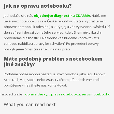
Jak na opravu notebooku?
Jednoduše si u nás
objednejte diagnostiku ZDARMA
. Nabízíme
také svoz notebooku z celé České republiky. Stačí si vybrat termín,
připravit notebook k odeslání, a kurýr jej u vás vyzvedne. Následující
den zařízení dorazí do našeho servisu, kde během několika dní
provedeme diagnostiku. Následně vás budeme kontaktovat s
cenovou nabídkou opravy ke schválení. Po provedení opravy
poskytujeme 6měsíční záruku na naši práci.
Máte podobný problém s notebookem
jiné značky?
Podobné potíže mohou nastat i u jiných výrobců, jako jsou Lenovo,
Acer, Dell, MSI, Apple, nebo Asus. I v těchto případech vám rádi
pomůžeme – neváhejte nás kontaktovat.
Tagged under:
oprava desky
,
oprava notebooku
,
servis notebooku
What you can read next