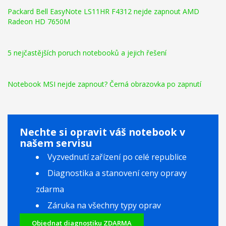
Packard Bell EasyNote LS11HR F4312 nejde zapnout AMD
Radeon HD 7650M
5 nejčastějších poruch notebooků a jejich řešení
Notebook MSI nejde zapnout? Černá obrazovka po zapnutí
Nechte si opravit váš notebook v
našem servisu
Vyzvednutí zařízení po celé republice
Diagnostika a stanovení ceny opravy
zdarma
Záruka na všechny typy oprav
Objednat diagnostiku ZDARMA