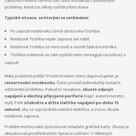
Zákazníci našeho servisu nás často kontaktují s podobnými
problémy, které lze někdy vyřešit přímo doma.
Typické situace, se kterými se setkáváme:
Po zapnutí notebooku černá obrazovka Toshiba.
Notebook Toshiba nejde zapnout ani nabít.
Notebook Toshiba se nerozsvítí a nesvítí žádná kontrolka.
Toshiba notebook se sám vypíná nebo nereaguje na pokusy o
zapnutí.
Máte podobné potíže? Prvním krokem, který doporučujeme, je
restartování notebooku
. Často postačí jednoduchý restart k
odstranění problému. Pokud to nezabere,
zkuste odpojit
napájení a všechny připojené periferie
(např. externí monitor,
myš). Poté
stiskněte a držte tlačítko napájení po dobu 15
sekund
, aby se vyprázdnila statická elektřina, a znovu zkuste
notebook zapnout.
Problém mohou také způsobovat ovladače grafické karty. Zkuste je
aktualizovat prostřednictvím Správce zařízení. V některých