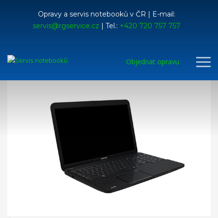
Opravy a servis notebooků v ČR | E-mail:
servis@rgservice.cz
| Tel.:
+420 720 757 757
Objednat opravu