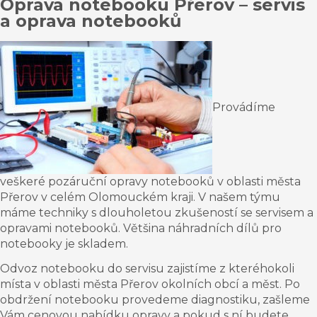
Oprava notebooku
Přerov
–
servis
a oprava notebooků
Provádíme
veškeré pozáruční opravy notebooků v oblasti města
Přerov v
celém Olomouckém kraji. V našem týmu
máme techniky s dlouholetou zkušeností se servisem a
opravami notebooků. Většina náhradních dílů pro
notebooky je skladem.
Odvoz notebooku do servisu zajistíme z kteréhokoli
místa v oblasti města Přerov
okolních
obcí a měst. Po
obdržení notebooku provedeme diagnostiku, zašleme
Vám cenovou nabídku opravy a pokud s ní budete