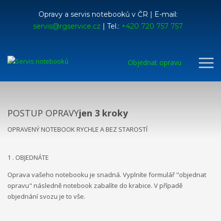
Opravy a servis notebooků v ČR | E-mail:
servis@rgservice.cz
| Tel.:
+420 720 757 757
Objednat opravu
POSTUP OPRAVY
jen 3 kroky
OPRAVENÝ NOTEBOOK RYCHLE A BEZ STAROSTÍ
1 . OBJEDNÁTE
Oprava vašeho notebooku je snadná. Vyplníte formulář "objednat
opravu" následně notebook zabalíte do krabice. V případě
objednání svozu je to vše.