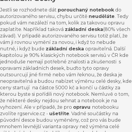
Jestli se rozhodnete dát
porouchaný notebook
do
autorizovaného servisu, chybu určitě
neuděláte
. Tedy
pokud vám nezáleží na tom, kolik za takovou opravu
zaplatíte. Například taková
základní deska
(80% všech
závad). V případě autorizovaného servisu totiž platí, že
vám ji rovnou vymění za novou, i když to nebude
nutné, i když bude
základní deska
opravitelná. Další
kapitolou je 90% klasických notebook servisů v ČR kde
jednoduše nemají potřebné znalosti a zkušenosti s
opravami základních desek, buďto tyto opravy
outsourcují jiné firmě nebo vám řeknou, že deska je
neopravitelná a budou nabízet výměnu celé desky, kde
ceny startují na částce 5000 kč a končí u částky za
kterou byste si pořídili nový notebook. Nemluvě o tom,
že některé desky nejdou sehnat a notebook je na
vyhození. Ale v případě, že pro
opravu
notebooku
zvolíte
rgservice.cz
-
ušetříte
. Vadné součástky na
původní desce budou vyměněny, což pro vás bude
mnohem levnější varianta opravy než výměna celé