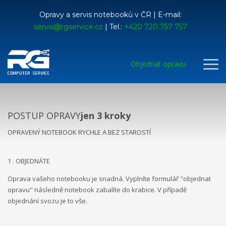
Opravy a servis notebooků v ČR | E-mail:
servis@rgservice.cz
| Tel.:
+420 720 757 757
Objednat opravu
POSTUP OPRAVY
jen 3 kroky
OPRAVENÝ NOTEBOOK RYCHLE A BEZ STAROSTÍ
1 . OBJEDNÁTE
Oprava vašeho notebooku je snadná. Vyplníte formulář "objednat
opravu" následně notebook zabalíte do krabice. V případě
objednání svozu je to vše.