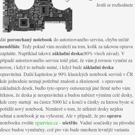
Jestli se rozhodnete
porouchaný notebook
dát
do autorizovaného servisu, chybu určitě
neuděláte
. Tedy pokud vám nezáleží na tom, kolik za takovou opravu
základní deska
zaplatíte. Například taková
(80% všech závad). V
případě autorizovaného servisu totiž platí, že vám ji rovnou vymění za
základní deska
novou, i když to nebude nutné, i když bude
opravitelná. Další kapitolou je 90% klasických notebook servisů v ČR
kde jednoduše nemají potřebné znalosti
a
zkušenosti s opravami
základních desek, buďto tyto opravy outsourcují jiné firmě nebo vám
řeknou
,
že deska je neopravitelná a budou nabízet výměnu celé desky,
kde ceny startují na částce 5000 kč a končí u částky za kterou byste si
pořídili nový notebook. Nemluvě o tom, že některé desky nejdou
opravu
sehnat
a notebook je na vyhození. Ale v případě, že pro
ušetříte
notebooku zvolíte
rgservice.cz
-
. Vadné součástky na původní
desce budou vyměněny, což pro vás bude mnohem levnější varianta